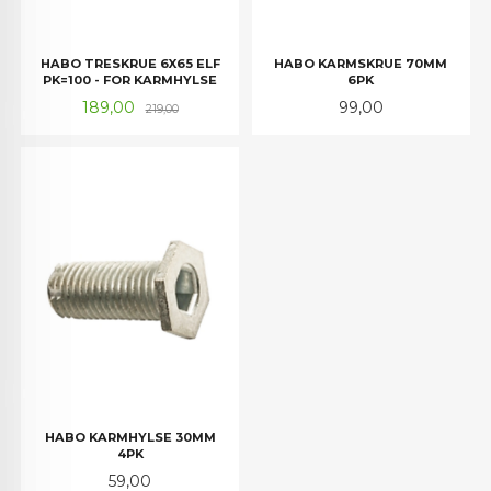
HABO TRESKRUE 6X65 ELF
HABO KARMSKRUE 70MM
PK=100 - FOR KARMHYLSE
6PK
Tilbud
Rabatt
Pris
189,00
99,00
219,00
HABO KARMHYLSE 30MM
4PK
Pris
59,00