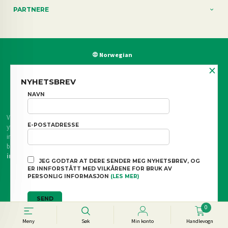
PARTNERE
Norwegian
×
FRAKT
KJØPSBETINGELSER
SIKKERHET OG PERSONVERN
NYHETSBREV
NAVN
NYHETSBREV
BLOGG
Vår nettbutikk bruker cookies slik at du får en bedre kjøpsopplevelse og vi kan
E-POSTADRESSE
yte deg bedre service. Vi bruker cookies hovedsaklig til å lagre
innloggingsdetaljer og huske hva du har puttet i handlekurven din. Fortsett å
bruke siden som normalt om du godtar dette.
Les mer
eller
endre
innstillinger for cookies.
JEG GODTAR AT DERE SENDER MEG NYHETSBREV, OG
ER INNFORSTÅTT MED VILKÅRENE FOR BRUK AV
Powered by
24Nettbutikk
PERSONLIG INFORMASJON
(LES MER)
0
Meny
Søk
Min konto
Handlevogn