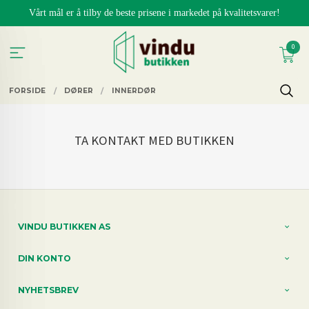
Gå
Vårt mål er å tilby de beste prisene i markedet på kvalitetsvarer!
til
innholdet
0
FORSIDE
DØRER
INNERDØR
TA KONTAKT MED BUTIKKEN
VINDU BUTIKKEN AS
DIN KONTO
NYHETSBREV