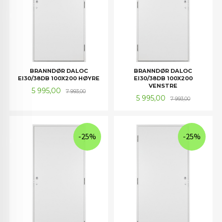
BRANNDØR DALOC
BRANNDØR DALOC
EI30/38DB 100X200 HØYRE
EI30/38DB 100X200
VENSTRE
Tilbud
Rabatt
5 995,00
7 993,00
Tilbud
Rabatt
5 995,00
7 993,00
-25%
-25%