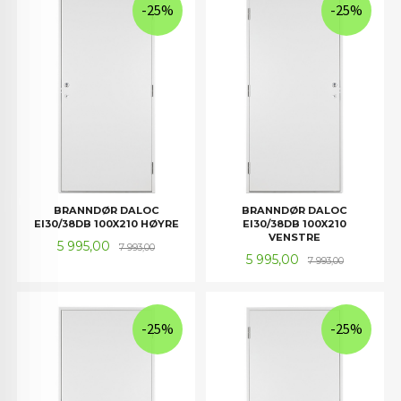
-25%
-25%
BRANNDØR DALOC
BRANNDØR DALOC
EI30/38DB 100X210 HØYRE
EI30/38DB 100X210
VENSTRE
Tilbud
Rabatt
5 995,00
7 993,00
Tilbud
Rabatt
5 995,00
7 993,00
-25%
-25%