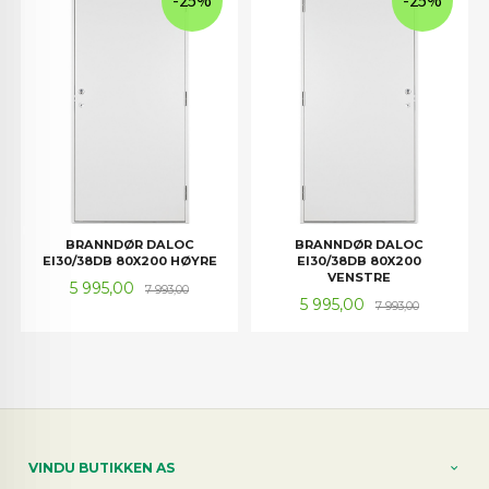
-25%
-25%
BRANNDØR DALOC
BRANNDØR DALOC
EI30/38DB 80X200 HØYRE
EI30/38DB 80X200
VENSTRE
Tilbud
Rabatt
5 995,00
7 993,00
Tilbud
Rabatt
5 995,00
7 993,00
VINDU BUTIKKEN AS