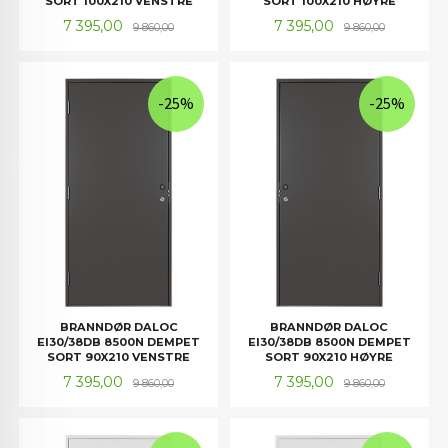
SORT 100X210 VENSTRE
SORT 100X210 HØYRE
Tilbud
Rabatt
Tilbud
Rabatt
7 395,00
7 395,00
9 860,00
9 860,00
-25%
-25%
BRANNDØR DALOC
BRANNDØR DALOC
EI30/38DB 8500N DEMPET
EI30/38DB 8500N DEMPET
SORT 90X210 VENSTRE
SORT 90X210 HØYRE
Tilbud
Rabatt
Tilbud
Rabatt
7 395,00
7 395,00
9 860,00
9 860,00