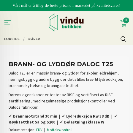
Gå
Vårt mål er å tilby de beste prisene i markedet på kvalitetsvarer!
til
innholdet
0
FORSIDE
DØRER
BRANN- OG LYDDØR DALOC T25
Daloc T25 er en massiv brann- og lyddør for skoler, eldrehjem,
næringsbygg og andre bygg der det stilles krav til lydreduksjon,
brannbeskyttelse og branngasstetthet.
Dørens egenskaper er testet av RISE og sertifisert av RISE-
sertifisering, med regelmessige produksjonskontroller ved
Dalocs fabrikker.
✓ Brannmotstand 30 min
|
✓ Lydreduksjon Rw 38 dB
|
✓
Røyktetthet Sa og S200
|
✓ Belastningsklasse W
Dokumentasjon:
FDV
|
Mottakskontroll