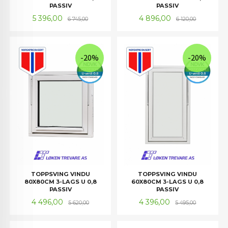
PASSIV
PASSIV
Tilbud
Rabatt
Tilbud
Rabatt
5 396,00
4 896,00
6 745,00
6 120,00
-20%
-20%
TOPPSVING VINDU
TOPPSVING VINDU
80X80CM 3-LAGS U 0,8
60X80CM 3-LAGS U 0,8
PASSIV
PASSIV
Tilbud
Rabatt
Tilbud
Rabatt
4 496,00
4 396,00
5 620,00
5 495,00