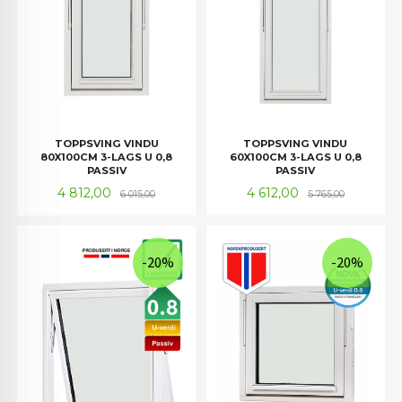
TOPPSVING VINDU
TOPPSVING VINDU
80X100CM 3-LAGS U 0,8
60X100CM 3-LAGS U 0,8
PASSIV
PASSIV
Tilbud
Rabatt
Tilbud
Rabatt
4 812,00
4 612,00
6 015,00
5 765,00
-20%
-20%