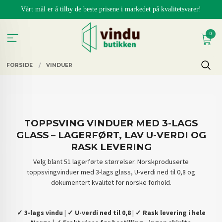
Gå
Vårt mål er å tilby de beste prisene i markedet på kvalitetsvarer!
til
innholdet
0
FORSIDE
VINDUER
TOPPSVING VINDUER MED 3-LAGS
GLASS – LAGERFØRT, LAV U-VERDI OG
RASK LEVERING
Velg blant 51 lagerførte størrelser. Norskproduserte
toppsvingvinduer med 3-lags glass, U-verdi ned til 0,8 og
dokumentert kvalitet for norske forhold.
✓ 3-lags vindu
|
✓ U-verdi ned til 0,8
|
✓ Rask levering i hele