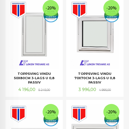
-20%
-20%
TOPPSVING VINDU
TOPPSVING VINDU
50X80CM 3-LAGS U 0,8
70X70CM 3-LAGS U 0,8
PASSIV
PASSIV
Tilbud
Rabatt
Tilbud
Rabatt
4 196,00
3 996,00
5 245,00
4 995,00
-20%
-20%