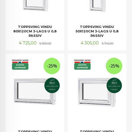
TOPPSVING VINDU
TOPPSVING VINDU
80X120CM 3-LAGS U 0,8
50X120CM 3-LAGS U 0,8
PASSIV
PASSIV
Tilbud
Rabatt
Tilbud
Rabatt
4 725,00
4 305,00
6 300,00
5 740,00
-25%
-25%
TOPPSVING VINDU
TOPPSVING VINDU