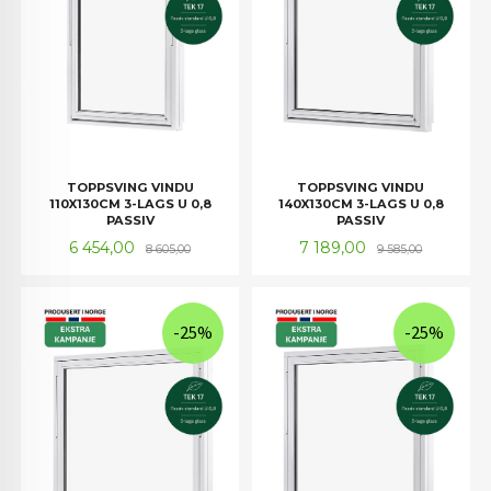
TOPPSVING VINDU
TOPPSVING VINDU
110X130CM 3-LAGS U 0,8
140X130CM 3-LAGS U 0,8
PASSIV
PASSIV
Tilbud
Rabatt
Tilbud
Rabatt
6 454,00
7 189,00
8 605,00
9 585,00
-25%
-25%