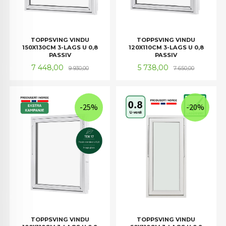
TOPPSVING VINDU
TOPPSVING VINDU
150X130CM 3-LAGS U 0,8
120X110CM 3-LAGS U 0,8
PASSIV
PASSIV
Tilbud
Rabatt
Tilbud
Rabatt
7 448,00
5 738,00
9 930,00
7 650,00
-25%
-20%
TOPPSVING VINDU
TOPPSVING VINDU