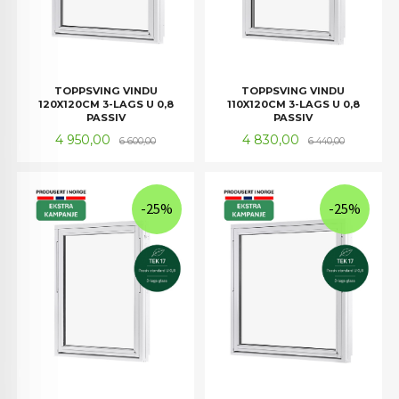
TOPPSVING VINDU
TOPPSVING VINDU
120X120CM 3-LAGS U 0,8
110X120CM 3-LAGS U 0,8
PASSIV
PASSIV
Tilbud
Rabatt
Tilbud
Rabatt
4 950,00
4 830,00
6 600,00
6 440,00
-25%
-25%