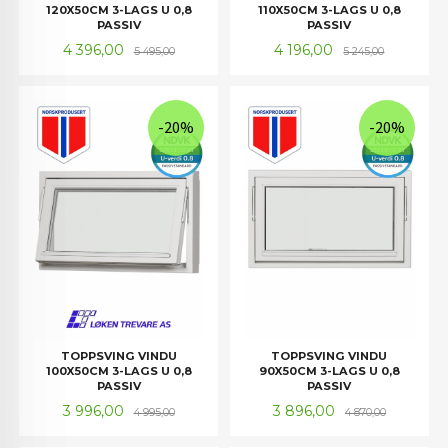
120X50CM 3-LAGS U 0,8
110X50CM 3-LAGS U 0,8
PASSIV
PASSIV
Tilbud
Rabatt
Tilbud
Rabatt
4 396,00
4 196,00
5 495,00
5 245,00
-20%
-20%
TOPPSVING VINDU
TOPPSVING VINDU
100X50CM 3-LAGS U 0,8
90X50CM 3-LAGS U 0,8
PASSIV
PASSIV
Tilbud
Rabatt
Tilbud
Rabatt
3 996,00
3 896,00
4 995,00
4 870,00