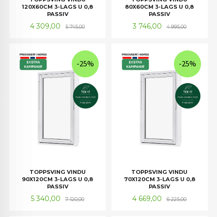
120X60CM 3-LAGS U 0,8
80X60CM 3-LAGS U 0,8
PASSIV
PASSIV
Tilbud
Rabatt
Tilbud
Rabatt
4 309,00
3 746,00
5 745,00
4 995,00
-25%
-25%
TOPPSVING VINDU
TOPPSVING VINDU
90X120CM 3-LAGS U 0,8
70X120CM 3-LAGS U 0,8
PASSIV
PASSIV
Tilbud
Rabatt
Tilbud
Rabatt
5 340,00
4 669,00
7 120,00
6 225,00