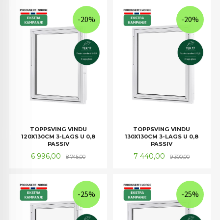
-20%
-20%
TOPPSVING VINDU
TOPPSVING VINDU
120X130CM 3-LAGS U 0,8
130X130CM 3-LAGS U 0,8
PASSIV
PASSIV
Tilbud
Rabatt
Tilbud
Rabatt
6 996,00
7 440,00
8 745,00
9 300,00
-25%
-25%