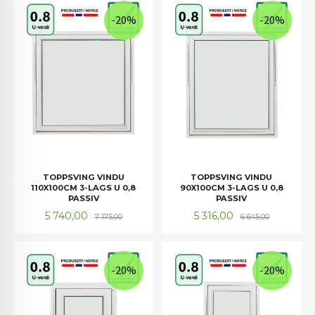
-20%
-20%
TOPPSVING VINDU
TOPPSVING VINDU
110X100CM 3-LAGS U 0,8
90X100CM 3-LAGS U 0,8
PASSIV
PASSIV
Tilbud
Rabatt
Tilbud
Rabatt
5 740,00
5 316,00
7 175,00
6 645,00
-20%
-20%