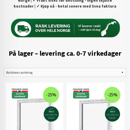
Norge |
✓ Frakt vises før bestilling - ingen skjulte
kostnader
|
✓ Kjøp nå - betal senere med Svea faktura
På lager – levering ca. 0-7 virkedager
-25%
-25%