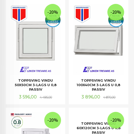
-20%
-20%
TOPPSVING VINDU
TOPPSVING VINDU
50X50CM 3-LAGS U 0,8
100X40CM 3-LAGS U 0,8
PASSIV
PASSIV
Tilbud
Rabatt
Tilbud
Rabatt
3 596,00
3 896,00
4 495,00
4 870,00
-20%
-20%
TOPPSVING VINDU
60X120CM 3-LAGS U 0,8
PASSIV