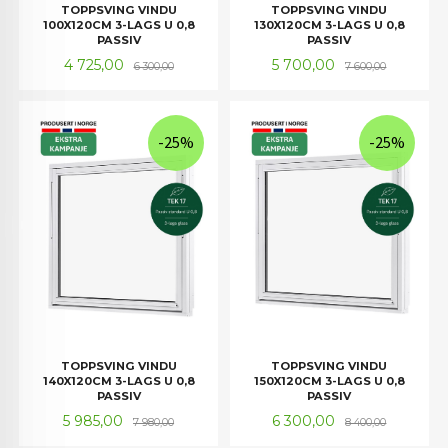
TOPPSVING VINDU
TOPPSVING VINDU
100X120CM 3-LAGS U 0,8
130X120CM 3-LAGS U 0,8
PASSIV
PASSIV
Tilbud
Rabatt
Tilbud
Rabatt
4 725,00
5 700,00
6 300,00
7 600,00
-25%
-25%
TOPPSVING VINDU
TOPPSVING VINDU
140X120CM 3-LAGS U 0,8
150X120CM 3-LAGS U 0,8
PASSIV
PASSIV
Tilbud
Rabatt
Tilbud
Rabatt
5 985,00
6 300,00
7 980,00
8 400,00