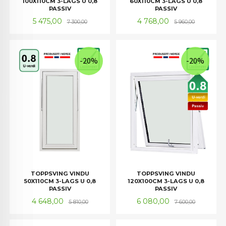
100X110CM 3-LAGS U 0,8
60X110CM 3-LAGS U 0,8
PASSIV
PASSIV
Tilbud
Rabatt
Tilbud
Rabatt
5 475,00
4 768,00
7 300,00
5 960,00
-20%
-20%
TOPPSVING VINDU
TOPPSVING VINDU
50X110CM 3-LAGS U 0,8
120X100CM 3-LAGS U 0,8
PASSIV
PASSIV
Tilbud
Rabatt
Tilbud
Rabatt
4 648,00
6 080,00
5 810,00
7 600,00