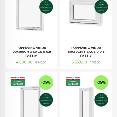
TOPPSVING VINDU
TOPPSVING VINDU
100X100CM 3-LAGS U 0,8
80X50CM 3-LAGS U 0,8
PASSIV
PASSIV
Tilbud
Rabatt
Tilbud
Rabatt
4 680,00
3 559,00
6 240,00
4 745,00
-25%
-25%