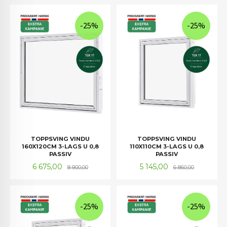
-25%
-25%
TOPPSVING VINDU
TOPPSVING VINDU
160X120CM 3-LAGS U 0,8
110X110CM 3-LAGS U 0,8
PASSIV
PASSIV
Tilbud
Rabatt
Tilbud
Rabatt
6 675,00
5 145,00
8 900,00
6 860,00
-25%
-25%