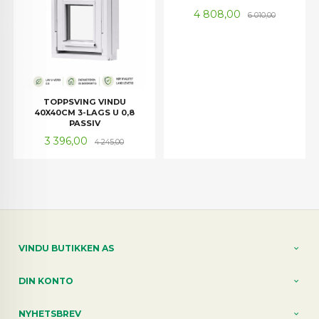
Tilbud
Rabatt
4 808,00
6 010,00
TOPPSVING VINDU
40X40CM 3-LAGS U 0,8
PASSIV
Tilbud
Rabatt
3 396,00
4 245,00
VINDU BUTIKKEN AS
DIN KONTO
NYHETSBREV