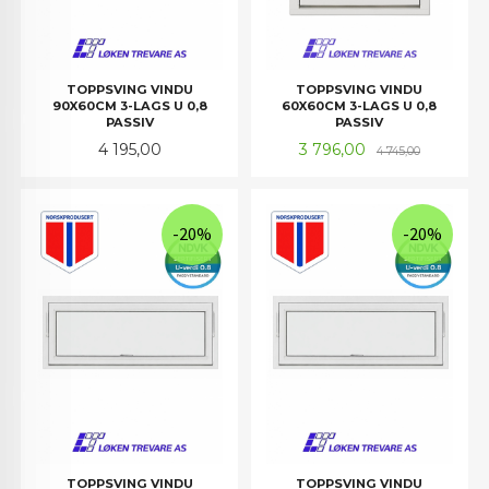
TOPPSVING VINDU
TOPPSVING VINDU
90X60CM 3-LAGS U 0,8
60X60CM 3-LAGS U 0,8
PASSIV
PASSIV
Pris
Tilbud
Rabatt
4 195,00
3 796,00
4 745,00
-20%
-20%
TOPPSVING VINDU
TOPPSVING VINDU