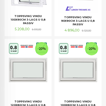
TOPPSVING VINDU
TOPPSVING VINDU
100X90CM 3-LAGS U 0,8
90X90CM 3-LAGS U 0,8
PASSIV
PASSIV
Tilbud
Rabatt
5 208,00
6 510,00
Tilbud
Rabatt
4 896,00
6 120,00
-20%
-20%
TOPPSVING VINDU
TOPPSVING VINDU
120X80CM 3-LAGS U 0,8
100X80CM 3-LAGS U 0,8