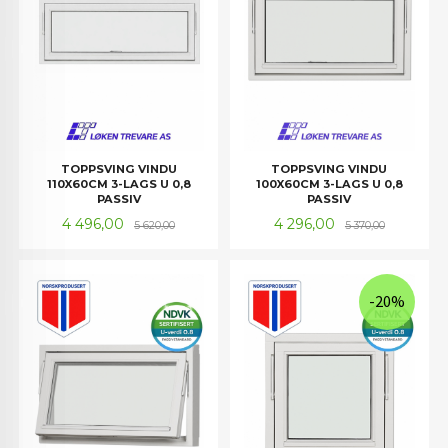
TOPPSVING VINDU
TOPPSVING VINDU
110X60CM 3-LAGS U 0,8
100X60CM 3-LAGS U 0,8
PASSIV
PASSIV
Tilbud
Rabatt
Tilbud
Rabatt
4 496,00
4 296,00
5 620,00
5 370,00
-20%