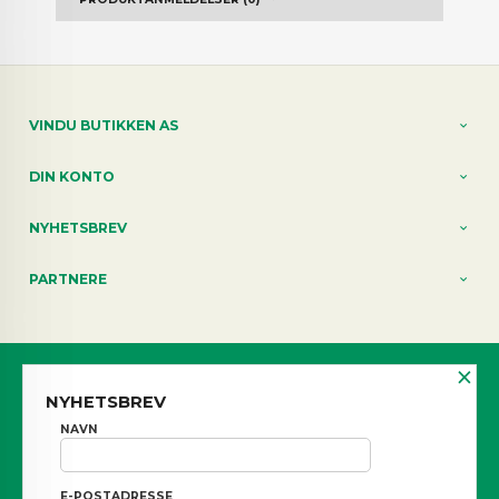
VINDU BUTIKKEN AS
DIN KONTO
NYHETSBREV
PARTNERE
×
Norwegian
NYHETSBREV
FRAKT
KJØPSBETINGELSER
SIKKERHET OG PERSONVERN
NAVN
NYHETSBREV
BLOGG
E-POSTADRESSE