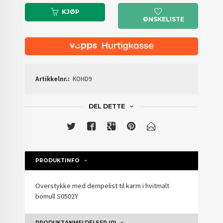
KJØP
ØNSKELISTE
Artikkelnr.:
KOHD9
DEL DETTE
PRODUKTINFO
Overstykke med dempelist til karm i hvitmalt
bomull S0502Y
PRODUKTANMELDELSER (0)