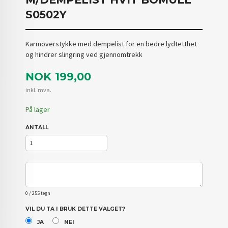
S0502Y
Karmoverstykke med dempelist for en bedre lydtetthet
og hindrer slingring ved gjennomtrekk
Pris
NOK
199,00
inkl. mva.
På lager
ANTALL
0
/ 255 tegn
VIL DU TA I BRUK DETTE VALGET?
JA
NEI