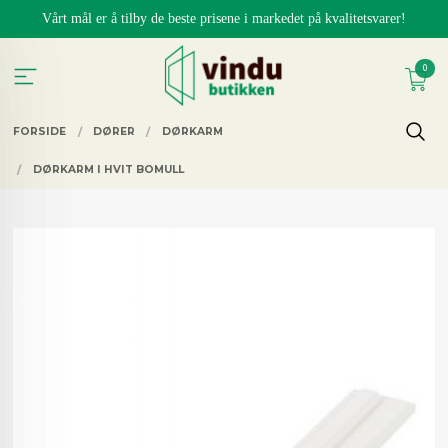
Gå
Vårt mål er å tilby de beste prisene i markedet på kvalitetsvarer!
til
innholdet
0
FORSIDE
DØRER
DØRKARM
DØRKARM I HVIT BOMULL