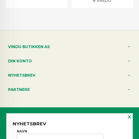
6 995,00
VINDU BUTIKKEN AS
DIN KONTO
NYHETSBREV
PARTNERE
×
Norwegian
NYHETSBREV
FRAKT
KJØPSBETINGELSER
SIKKERHET OG PERSONVERN
NAVN