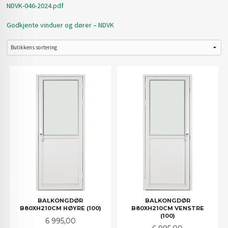
NDVK-046-2024.pdf
Godkjente vinduer og dører – NDVK
BALKONGDØR
BALKONGDØR
B80XH210CM HØYRE (100)
B80XH210CM VENSTRE
(100)
Pris
6 995,00
Pris