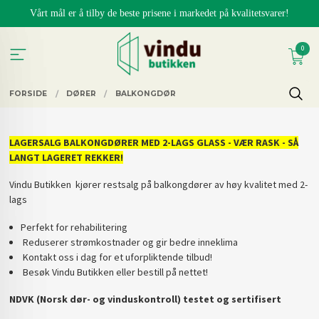
Gå
Vårt mål er å tilby de beste prisene i markedet på kvalitetsvarer!
til
innholdet
0
FORSIDE
DØRER
BALKONGDØR
LAGERSALG BALKONGDØRER MED 2-LAGS GLASS - VÆR RASK - SÅ
LANGT LAGERET REKKER!
Vindu Butikken kjører restsalg på balkongdører av høy kvalitet med 2-
lags
Perfekt for rehabilitering
Reduserer strømkostnader og gir bedre inneklima
Kontakt oss i dag for et uforpliktende tilbud!
Besøk Vindu Butikken eller bestill på nettet!
NDVK (Norsk dør- og vinduskontroll) testet og sertifisert