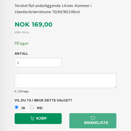
Terskel flat underliggende 14 mm. Kommer i
standardstørrelsene 70/80/90/100cm
Pris
NOK
169,00
inkl. mva.
På lager
ANTALL
0
/ 255 tegn
VIL DU TA I BRUK DETTE VALGET?
JA
NEI
KJØP
ØNSKELISTE